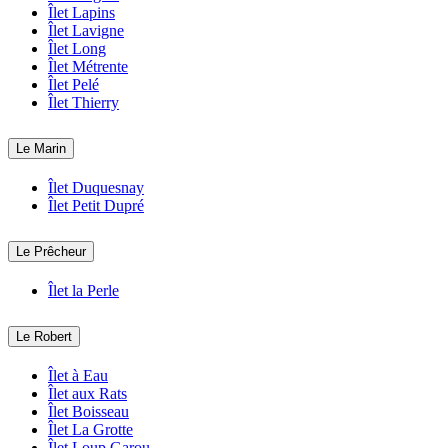
Îlet Lapins
Îlet Lavigne
Îlet Long
Îlet Métrente
Îlet Pelé
Îlet Thierry
Le Marin
Îlet Duquesnay
Îlet Petit Dupré
Le Prêcheur
Îlet la Perle
Le Robert
Îlet à Eau
Îlet aux Rats
Îlet Boisseau
Îlet La Grotte
Îlet Loup Garou