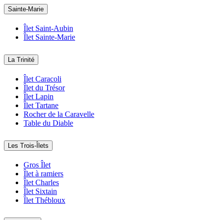
Sainte-Marie
Îlet Saint-Aubin
Îlet Sainte-Marie
La Trinité
Îlet Caracoli
Îlet du Trésor
Îlet Lapin
Îlet Tartane
Rocher de la Caravelle
Table du Diable
Les Trois-Îlets
Gros Îlet
Îlet à ramiers
Îlet Charles
Îlet Sixtain
Îlet Thébloux