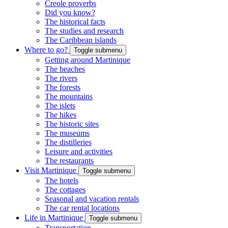
Creole proverbs
Did you know?
The historical facts
The studies and research
The Caribbean islands
Where to go?
Toggle submenu
Getting around Martinique
The beaches
The rivers
The forests
The mountains
The islets
The hikes
The historic sites
The museums
The distilleries
Leisure and activities
The restaurants
Visit Martinique
Toggle submenu
The hotels
The cottages
Seasonal and vacation rentals
The car rental locations
Life in Martinique
Toggle submenu
Transportation