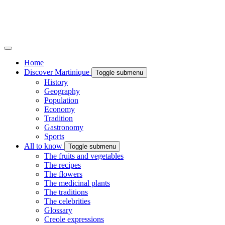
Home
Discover Martinique
Toggle submenu
History
Geography
Population
Economy
Tradition
Gastronomy
Sports
All to know
Toggle submenu
The fruits and vegetables
The recipes
The flowers
The medicinal plants
The traditions
The celebrities
Glossary
Creole expressions