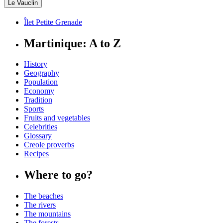
Le Vauclin
Îlet Petite Grenade
Martinique: A to Z
History
Geography
Population
Economy
Tradition
Sports
Fruits and vegetables
Celebrities
Glossary
Creole proverbs
Recipes
Where to go?
The beaches
The rivers
The mountains
The forests