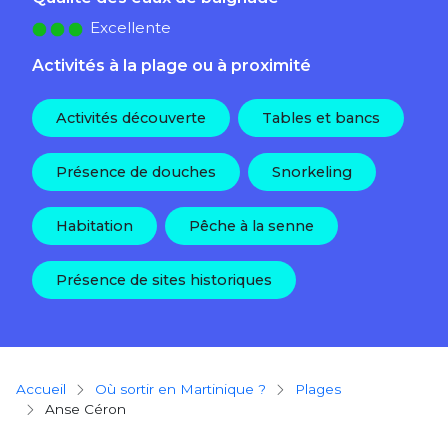
Excellente
Activités à la plage ou à proximité
Activités découverte
Tables et bancs
Présence de douches
Snorkeling
Habitation
Pêche à la senne
Présence de sites historiques
Breadcrumb
Accueil
Où sortir en Martinique ?
plages
Anse Céron