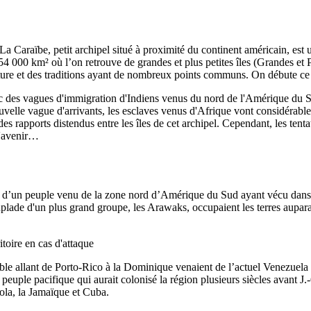
 La Caraïbe, petit archipel situé à proximité du continent américain, est 
000 km² où l’on retrouve de grandes et plus petites îles (Grandes et Pe
lture et des traditions ayant de nombreux points communs. On débute ce d
avec des vagues d'immigration d'Indiens venus du nord de l'Amérique du Su
velle vague d'arrivants, les esclaves venus d'Afrique vont considérablemen
es rapports distendus entre les îles de cet archipel. Cependant, les ten
l'avenir…
lui d’un peuple venu de la zone nord d’Amérique du Sud ayant vécu dans
ade d'un plus grand groupe, les Arawaks, occupaient les terres auparava
toire en cas d'attaque
emble allant de Porto-Rico à la Dominique venaient de l’actuel Venezuela 
 peuple pacifique qui aurait colonisé la région plusieurs siècles avant J
ola, la Jamaïque et Cuba.