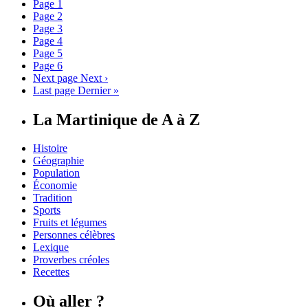
Page
1
Page
2
Page
3
Page
4
Page
5
Page
6
Next page
Next ›
Last page
Dernier »
La Martinique de A à Z
Histoire
Géographie
Population
Économie
Tradition
Sports
Fruits et légumes
Personnes célèbres
Lexique
Proverbes créoles
Recettes
Où aller ?