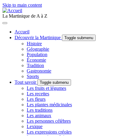
Skip to main content
La Martinique de A à Z
Accueil
Découvrir la Martinique
Toggle submenu
Histoire
Géographie
Population
Économie
Tradition
Gastronomie
Sports
Tout savoir
Toggle submenu
Les fruits et légumes
Les recettes
Les fleurs
Les plantes médicinales
Les traditions
Les animaux
Les personnes célèbres
Lexique
Les expressions créoles