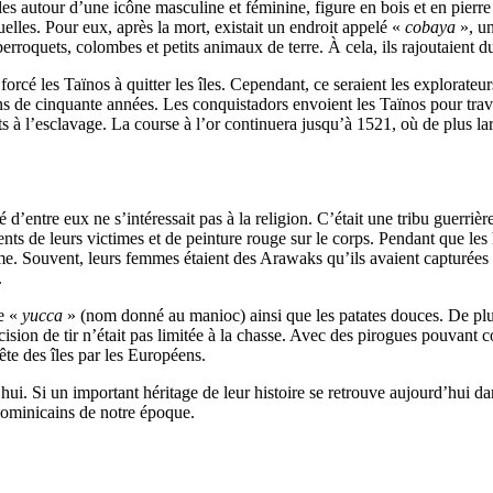
s autour d’une icône masculine et féminine, figure en bois et en pierre
tuelles. Pour eux, après la mort, existait un endroit appelé «
cobaya
», un
, perroquets, colombes et petits animaux de terre. À cela, ils rajoutaient 
 forcé les Taïnos à quitter les îles. Cependant, ce seraient les explorat
ns de cinquante années. Les conquistadors envoient les Taïnos pour trav
its à l’esclavage. La course à l’or continuera jusqu’à 1521, où de plus 
é d’entre eux ne s’intéressait pas à la religion. C’était une tribu guerri
dents de leurs victimes et de peinture rouge sur le corps. Pendant que le
aume. Souvent, leurs femmes étaient des Arawaks qu’ils avaient capturées
.
le «
yucca
» (nom donné au manioc) ainsi que les patates douces. De plus
 précision de tir n’était pas limitée à la chasse. Avec des pirogues pouvan
te des îles par les Européens.
i. Si un important héritage de leur histoire se retrouve aujourd’hui dans
Dominicains de notre époque.