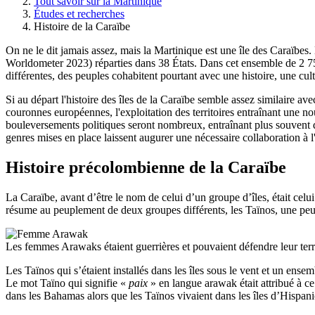
Tout savoir sur la Martinique
Études et recherches
Histoire de la Caraïbe
On ne le dit jamais assez, mais la Martinique est une île des Caraïbes.
Worldometer 2023) réparties dans 38 États. Dans cet ensemble de 2 754 
différentes, des peuples cohabitent pourtant avec une histoire, une cu
Si au départ l'histoire des îles de la Caraïbe semble assez similaire 
couronnes européennes, l'exploitation des territoires entraînant une nou
bouleversements politiques seront nombreux, entraînant plus souvent d
genres mises en place laissent augurer une nécessaire collaboration à 
Histoire précolombienne de la Caraïbe
La Caraïbe, avant d’être le nom de celui d’un groupe d’îles, était ce
résume au peuplement de deux groupes différents, les Taïnos, une peupl
Les femmes Arawaks étaient guerrières et pouvaient défendre leur terri
Les Taïnos qui s’étaient installés dans les îles sous le vent et un ens
Le mot Taïno qui signifie «
paix
» en langue arawak était attribué à ce
dans les Bahamas alors que les Taïnos vivaient dans les îles d’Hispani