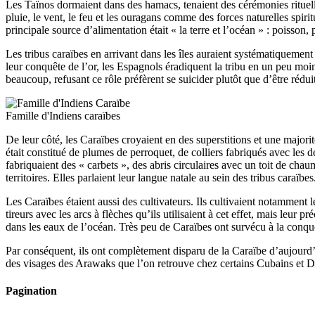
Les Taïnos dormaient dans des hamacs, tenaient des cérémonies rituelle
pluie, le vent, le feu et les ouragans comme des forces naturelles spiri
principale source d’alimentation était « la terre et l’océan » : poisson
Les tribus caraïbes en arrivant dans les îles auraient systématiquement
leur conquête de l’or, les Espagnols éradiquent la tribu en un peu moi
beaucoup, refusant ce rôle préfèrent se suicider plutôt que d’être rédu
Famille d'Indiens caraïbes
De leur côté, les Caraïbes croyaient en des superstitions et une majorit
était constitué de plumes de perroquet, de colliers fabriqués avec les 
fabriquaient des « carbets », des abris circulaires avec un toit de ch
territoires. Elles parlaient leur langue natale au sein des tribus caraïbes
Les Caraïbes étaient aussi des cultivateurs. Ils cultivaient notamment 
tireurs avec les arcs à flèches qu’ils utilisaient à cet effet, mais leur
dans les eaux de l’océan. Très peu de Caraïbes ont survécu à la conquê
Par conséquent, ils ont complètement disparu de la Caraïbe d’aujourd’hu
des visages des Arawaks que l’on retrouve chez certains Cubains et 
Pagination