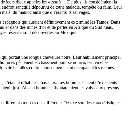
 de leurs dieux appelés les «
zemis
». De plus, ils considéraient la
 endroit sanctifié dépourvu de toute maladie, tempête ou faim. Leur
du maïs, du manioc ainsi que divers fruits sauvages.
eurs espagnols qui auraient définitivement exterminé les Taïnos. Dans
ailler dans des mines d’or et de perles en Afrique du Sud mais,
larges réserves sont découvertes au Mexique.
ère qui portait une longue chevelure noire. Leur habillement principal
s hommes pêchaient et chassaient pour se nourrir, les femelles
 lors de batailles contre leurs ennemis qui occupaient les mêmes
, c’étaient d’habiles chasseurs. Les hommes étaient d’excellents
t contenir jusqu’à cent hommes, ils attaquaient les vaisseaux présents
 différents musées des différentes îles, ce sont les caractéristiques