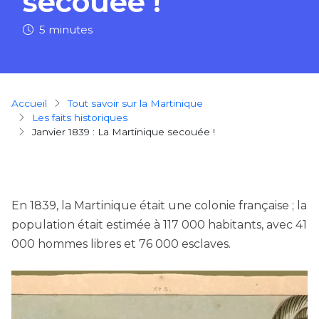
secouée !
5 minutes
Breadcrumb
Accueil
Tout savoir sur la Martinique
Les faits historiques
Janvier 1839 : La Martinique secouée !
En 1839, la Martinique était une colonie française ; la
population était estimée à 117 000 habitants, avec 41
000 hommes libres et 76 000 esclaves.