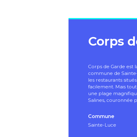
Corps d
Corps de Garde est l
commune de Sainte-Lu
les restaurants situé
facilement. Mais tout
une plage magnifique
Salines, couronnée p
Commune
Sainte-Luce