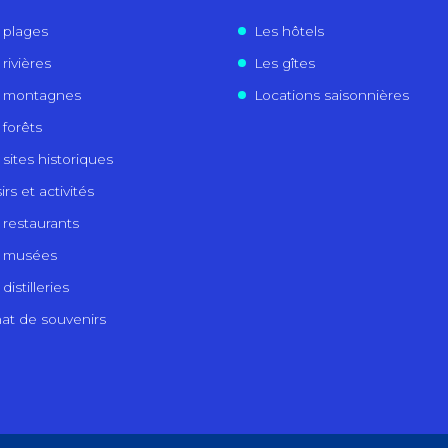
 plages
Les hôtels
rivières
Les gîtes
 montagnes
Locations saisonnières
 forêts
 sites historiques
irs et activités
 restaurants
 musées
distilleries
at de souvenirs