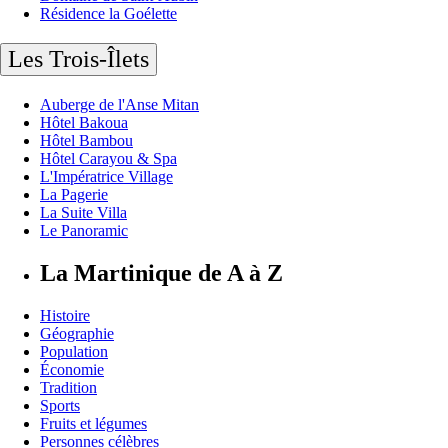
Résidence la Goélette
Les Trois-Îlets
Auberge de l'Anse Mitan
Hôtel Bakoua
Hôtel Bambou
Hôtel Carayou & Spa
L'Impératrice Village
La Pagerie
La Suite Villa
Le Panoramic
La Martinique de A à Z
Histoire
Géographie
Population
Économie
Tradition
Sports
Fruits et légumes
Personnes célèbres