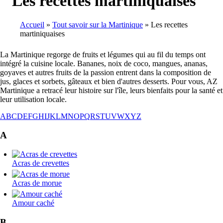
Les recettes martiniquaises
Accueil
Tout savoir sur la Martinique
Les recettes
martiniquaises
Breadcrumb
La Martinique regorge de fruits et légumes qui au fil du temps ont
intégré la cuisine locale. Bananes, noix de coco, mangues, ananas,
goyaves et autres fruits de la passion entrent dans la composition de
jus, glaces et sorbets, gâteaux et bien d'autres desserts. Pour vous, AZ
Martinique a retracé leur histoire sur l'île, leurs bienfaits pour la santé et
leur utilisation locale.
A
B
C
D
E
F
G
H
I
J
K
L
M
N
O
P
Q
R
S
T
U
V
W
X
Y
Z
A
Acras de crevettes
Acras de morue
Amour caché
B