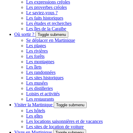
Les expressions créoles
Les proverbes créoles
Le saviez-vous ?
Les faits historiques
Les études et recherches
Les îles de la Caraïbe
Où sortir ?
Toggle submenu
Se déplacer en Martinique
Les plages
Les rivières
Les forêts
Les montagnes
Les îlets
Les randonnées
Les sites historiques
Les musées
Les distilleries
Loisirs et activités
Les restaurants
Visiter la Martinique
Toggle submenu
Les hôtels
Les gîtes
Les locations saisonnières et de vacances
Les sites de location de voiture
Vivre en Martinique
Toggle submenu