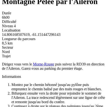
Montagne Pelée par l'Aileron
Durée
6h00
Difficulté
Niveau 4
Localisation
14.806168507619, -61.151447296143
Longueur du parcours
8,5 km
Secteur
Nord
Trajet
Dirigez vous vers le
Morne-Rouge
puis suivez la RD39 en direction
de l'Aileron. Garez-vous au parking du premier étage.
Informations
Montez par le chemin bétonné jusqu'au pylône puis
empruntez le chemin balisé par des traits rouges et blanches.
Bifurquez ensuite vers la droite pour rejoindre le sommet de
l'Aileron. La trace redescend légèrement sur une ligne de crête
et remonte jusqu'au bord du cratère.
Continuez à droite sur le plateau des palmistes jusqu'au 2ème