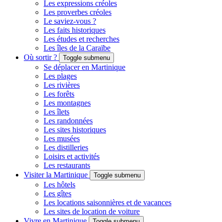
Les expressions créoles
Les proverbes créoles
Le saviez-vous ?
Les faits historiques
Les études et recherches
Les îles de la Caraïbe
Où sortir ?
Toggle submenu
Se déplacer en Martinique
Les plages
Les rivières
Les forêts
Les montagnes
Les îlets
Les randonnées
Les sites historiques
Les musées
Les distilleries
Loisirs et activités
Les restaurants
Visiter la Martinique
Toggle submenu
Les hôtels
Les gîtes
Les locations saisonnières et de vacances
Les sites de location de voiture
Vivre en Martinique
Toggle submenu