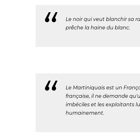
Le noir qui veut blanchir sa 
prêche la haine du blanc.
Le Martiniquais est un Françai
française, il ne demande qu'un
imbéciles et les exploitants lui
humainement.