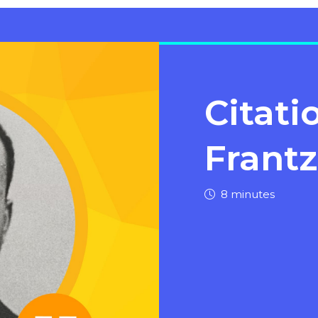
Citati
Frant
8 minutes