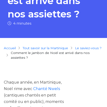
est arrivé dans
nos assiettes ?
4 minutes
Breadcrumb
Accueil
Tout savoir sur la Martinique
Le saviez-vous ?
Comment le jambon de Noël est arrivé dans nos
assiettes ?
Chaque année, en Martinique,
Noël rime avec
Chanté Nwels
(cantiques chantés en petit
comité ou en public), moments