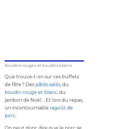
Boudins rouges et boudins blancs
Que trouve-t-on sur ces buffets
de fête ? Des
pâtés salés
, du
boudin rouge et blanc
, du
jambon de Noël… Et lors du repas,
un incontournable
ragoût de
porc
.
On peut donc dire que le porc se