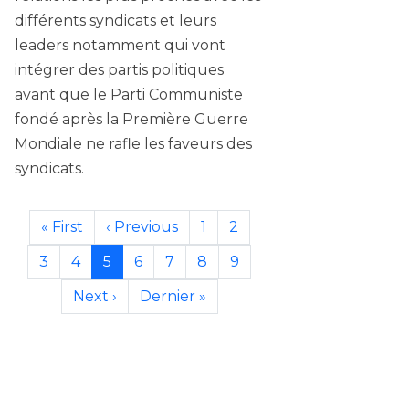
différents syndicats et leurs
leaders notamment qui vont
intégrer des partis politiques
avant que le Parti Communiste
fondé après la Première Guerre
Mondiale ne rafle les faveurs des
syndicats.
Pagination
First page
Previous page
Page
Page
« First
‹ Previous
1
2
Page
Page
Page
Page
Page
Page
Page
3
4
5
6
7
8
9
Next page
Last page
Next ›
Dernier »