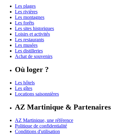
Les plages
Les rivières
Les montagnes
Les forêts
Les sites historiques
Loisirs et activités
Les restaurants
Les musées
Les distilleries
Achat de souvenirs
Où loger ?
Les hôtels
Les gîtes
Locations saisonnières
AZ Martinique & Partenaires
AZ Martinique, une référence
Politique de confidentialité
Conditions d'utilisation