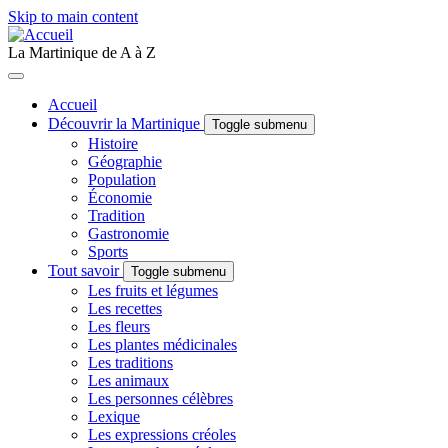
Skip to main content
La Martinique de A à Z
Accueil
Découvrir la Martinique
Toggle submenu
Histoire
Géographie
Population
Économie
Tradition
Gastronomie
Sports
Tout savoir
Toggle submenu
Les fruits et légumes
Les recettes
Les fleurs
Les plantes médicinales
Les traditions
Les animaux
Les personnes célèbres
Lexique
Les expressions créoles