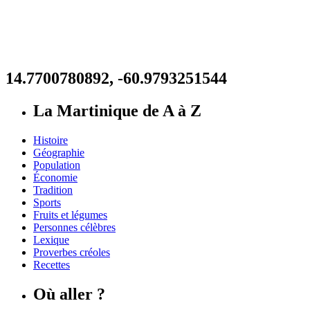
14.7700780892, -60.9793251544
La Martinique de A à Z
Histoire
Géographie
Population
Économie
Tradition
Sports
Fruits et légumes
Personnes célèbres
Lexique
Proverbes créoles
Recettes
Où aller ?