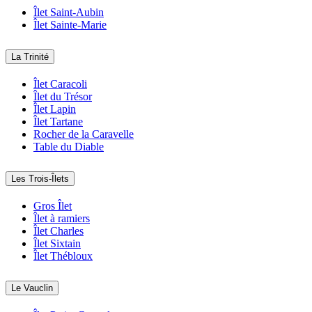
Îlet Saint-Aubin
Îlet Sainte-Marie
La Trinité
Îlet Caracoli
Îlet du Trésor
Îlet Lapin
Îlet Tartane
Rocher de la Caravelle
Table du Diable
Les Trois-Îlets
Gros Îlet
Îlet à ramiers
Îlet Charles
Îlet Sixtain
Îlet Thébloux
Le Vauclin