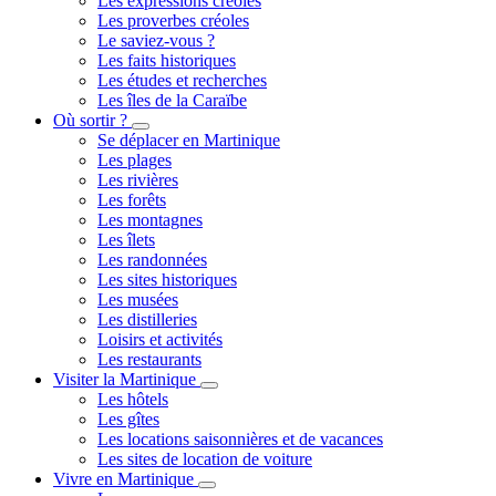
Les expressions créoles
Les proverbes créoles
Le saviez-vous ?
Les faits historiques
Les études et recherches
Les îles de la Caraïbe
Où sortir ?
Toggle
Se déplacer en Martinique
submenu
Les plages
Les rivières
Les forêts
Les montagnes
Les îlets
Les randonnées
Les sites historiques
Les musées
Les distilleries
Loisirs et activités
Les restaurants
Visiter la Martinique
Toggle
Les hôtels
submenu
Les gîtes
Les locations saisonnières et de vacances
Les sites de location de voiture
Vivre en Martinique
Toggle