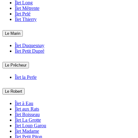
Îlet Long
Îlet Métrente
Îlet Pelé
Îlet Thierry
Le Marin
Îlet Duquesnay
Îlet Petit Dupré
Le Prêcheur
Îlet la Perle
Le Robert
Îlet à Eau
Îlet aux Rats
Îlet Boisseau
Îlet La Grotte
Îlet Loup Garou
Îlet Madame
Îlet Petit Piton