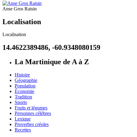
Anse Gros Raisin
Localisation
Localisation
14.4622389486, -60.9348080159
La Martinique de A à Z
Histoire
Géographie
Population
Économie
Tradition
Sports
Fruits et légumes
Personnes célèbres
Lexique
Proverbes créoles
Recettes