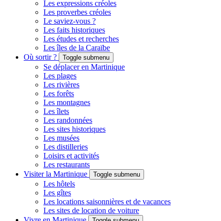
Les expressions créoles
Les proverbes créoles
Le saviez-vous ?
Les faits historiques
Les études et recherches
Les îles de la Caraïbe
Où sortir ?
Toggle submenu
Se déplacer en Martinique
Les plages
Les rivières
Les forêts
Les montagnes
Les îlets
Les randonnées
Les sites historiques
Les musées
Les distilleries
Loisirs et activités
Les restaurants
Visiter la Martinique
Toggle submenu
Les hôtels
Les gîtes
Les locations saisonnières et de vacances
Les sites de location de voiture
Vivre en Martinique
Toggle submenu