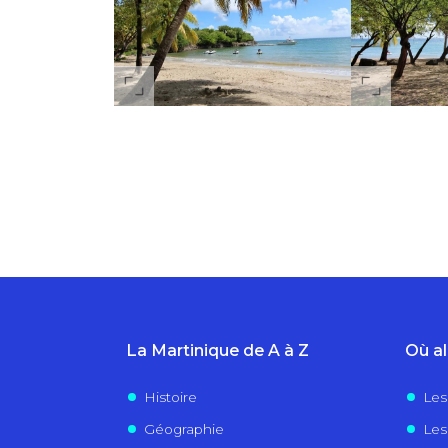
La Martinique de A à Z
Où al
Histoire
Les
Géographie
Les 