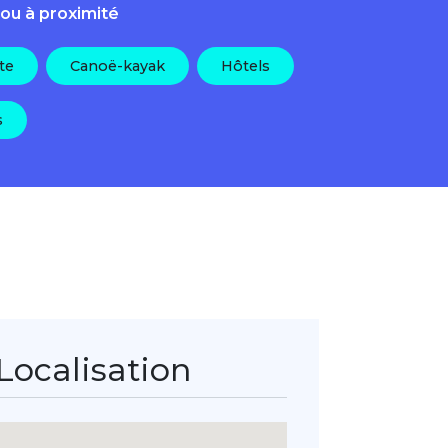
 ou à proximité
te
Canoë-kayak
Hôtels
s
Localisation