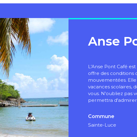
Anse Po
L'Anse Pont Café es
offre des conditions
mouvementées. Elle e
vacances scolaires, 
vous. N'oubliez pas v
permettra d'admirer 
Commune
Sainte-Luce