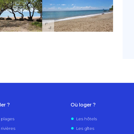
ler ?
Où loger ?
 plages
Les hôtels
rivières
Les gîtes