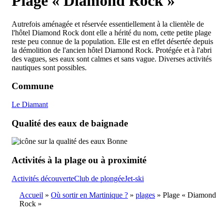
Plage « Diamond Rock »
Autrefois aménagée et réservée essentiellement à la clientèle de
l'hôtel Diamond Rock dont elle a hérité du nom, cette petite plage
reste peu connue de la population. Elle est en effet désertée depuis
la démolition de l'ancien hôtel Diamond Rock. Protégée et à l'abri
des vagues, ses eaux sont calmes et sans vague. Diverses activités
nautiques sont possibles.
Commune
Le Diamant
Qualité des eaux de baignade
Bonne
Activités à la plage ou à proximité
Activités découverte
Club de plongée
Jet-ski
Accueil
Où sortir en Martinique ?
plages
Plage « Diamond
Rock »
Breadcrumb