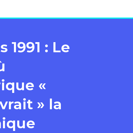
s 1991 : Le
ù
ique «
rait » la
nique