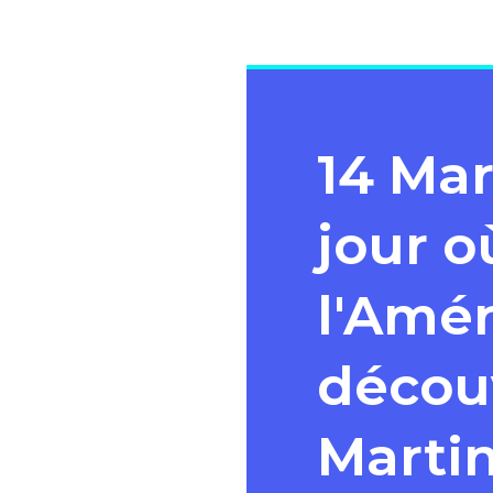
14 Mar
jour o
l'Amér
découv
Marti