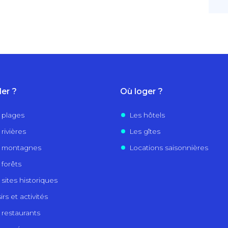
ler ?
Où loger ?
 plages
Les hôtels
rivières
Les gîtes
 montagnes
Locations saisonnières
 forêts
 sites historiques
irs et activités
 restaurants