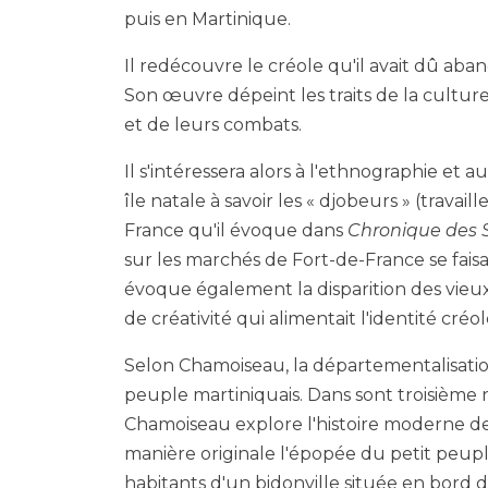
puis en Martinique.
Il redécouvre le créole qu'il avait dû a
Son œuvre dépeint les traits de la culture
et de leurs combats.
Il s'intéressera alors à l'ethnographie et 
île natale à savoir les « djobeurs » (trav
France qu'il évoque dans
Chronique des 
sur les marchés de Fort-de-France se faisai
évoque également la disparition des vieux
de créativité qui alimentait l'identité créol
Selon Chamoiseau, la départementalisati
peuple martiniquais. Dans sont troisième
Chamoiseau explore l'histoire moderne de
manière originale l'épopée du petit peupl
habitants d'un bidonville située en bord de