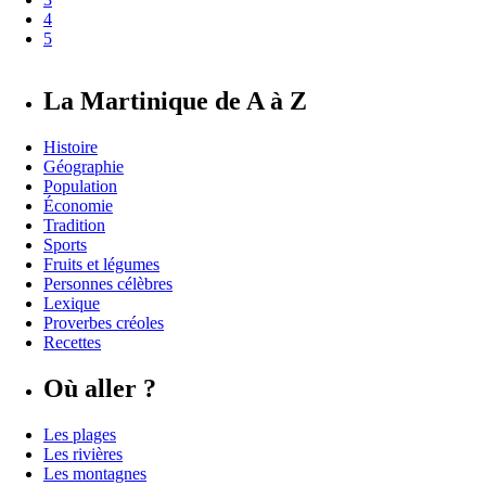
Page
4
Page
5
La Martinique de A à Z
Histoire
Géographie
Population
Économie
Tradition
Sports
Fruits et légumes
Personnes célèbres
Lexique
Proverbes créoles
Recettes
Où aller ?
Les plages
Les rivières
Les montagnes