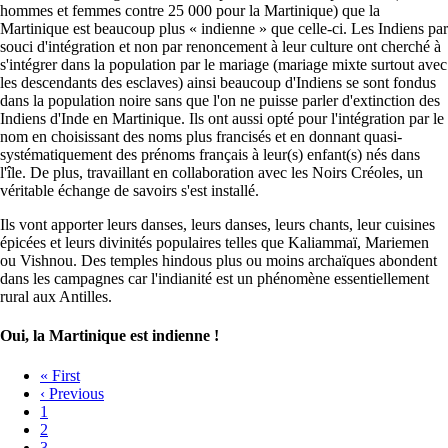
hommes et femmes contre 25 000 pour la Martinique) que la
Martinique est beaucoup plus « indienne » que celle-ci. Les Indiens par
souci d'intégration et non par renoncement à leur culture ont cherché à
s'intégrer dans la population par le mariage (mariage mixte surtout avec
les descendants des esclaves) ainsi beaucoup d'Indiens se sont fondus
dans la population noire sans que l'on ne puisse parler d'extinction des
Indiens d'Inde en Martinique. Ils ont aussi opté pour l'intégration par le
nom en choisissant des noms plus francisés et en donnant quasi-
systématiquement des prénoms français à leur(s) enfant(s) nés dans
l'île. De plus, travaillant en collaboration avec les Noirs Créoles, un
véritable échange de savoirs s'est installé.
Ils vont apporter leurs danses, leurs danses, leurs chants, leur cuisines
épicées et leurs divinités populaires telles que Kaliammaï, Mariemen
ou Vishnou. Des temples hindous plus ou moins archaïques abondent
dans les campagnes car l'indianité est un phénomène essentiellement
rural aux Antilles.
Oui, la Martinique est indienne !
First
« First
page
Previous
‹ Previous
Pagination
page
Page
1
Page
2
Page
3